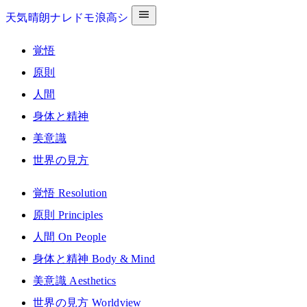
天気晴朗ナレドモ浪高シ
覚悟
原則
人間
身体と精神
美意識
世界の見方
覚悟
Resolution
原則
Principles
人間
On People
身体と精神
Body & Mind
美意識
Aesthetics
世界の見方
Worldview