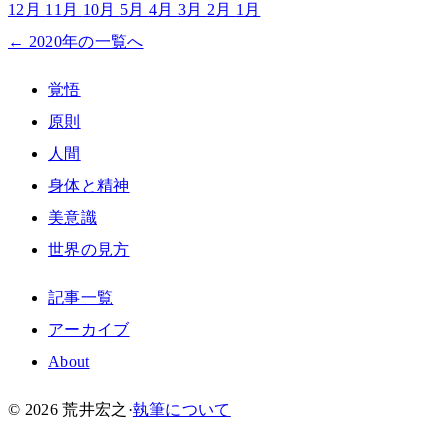
12月
11月
10月
5月
4月
3月
2月
1月
← 2020年の一覧へ
覚悟
原則
人間
身体と精神
美意識
世界の見方
記事一覧
アーカイブ
About
© 2026 荒井宏之
·
執筆について