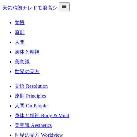
天気晴朗ナレドモ浪高シ
覚悟
原則
人間
身体と精神
美意識
世界の見方
覚悟
Resolution
原則
Principles
人間
On People
身体と精神
Body & Mind
美意識
Aesthetics
世界の見方
Worldview