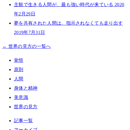
主観で生きる人間が、最も強い時代が来ている
2020
年2月29日
夢を共有された人間は、指示されなくても走り出す
2019年7月31日
← 世界の見方の一覧へ
覚悟
原則
人間
身体と精神
美意識
世界の見方
記事一覧
アーカイブ