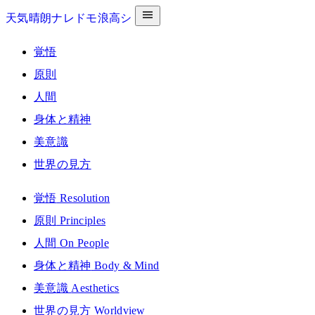
天気晴朗ナレドモ浪高シ
覚悟
原則
人間
身体と精神
美意識
世界の見方
覚悟
Resolution
原則
Principles
人間
On People
身体と精神
Body & Mind
美意識
Aesthetics
世界の見方
Worldview