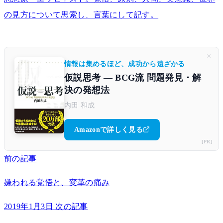
の見方について思索し、言葉にして記す。
×
情報は集めるほど、成功から遠ざかる
仮説思考 ― BCG流 問題発見・解
決の発想法
内田 和成
Amazonで詳しく見る
[PR]
前の記事
嫌われる覚悟と、変革の痛み
2019年1月3日
次の記事