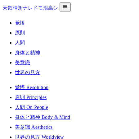
天気晴朗ナレドモ浪高シ
覚悟
原則
人間
身体と精神
美意識
世界の見方
覚悟
Resolution
原則
Principles
人間
On People
身体と精神
Body & Mind
美意識
Aesthetics
世界の見方
Worldview