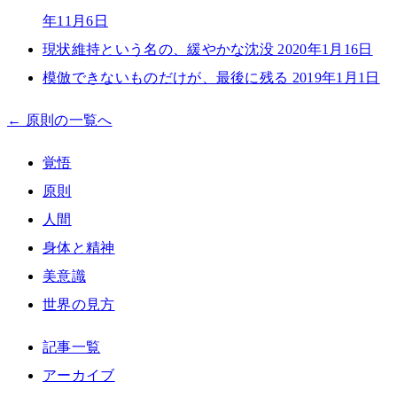
年11月6日
現状維持という名の、緩やかな沈没
2020年1月16日
模倣できないものだけが、最後に残る
2019年1月1日
← 原則の一覧へ
覚悟
原則
人間
身体と精神
美意識
世界の見方
記事一覧
アーカイブ