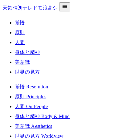
天気晴朗ナレドモ浪高シ
覚悟
原則
人間
身体と精神
美意識
世界の見方
覚悟
Resolution
原則
Principles
人間
On People
身体と精神
Body & Mind
美意識
Aesthetics
世界の見方
Worldview