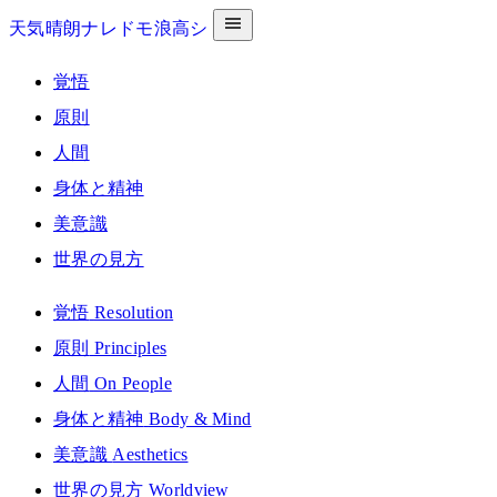
天気晴朗ナレドモ浪高シ
覚悟
原則
人間
身体と精神
美意識
世界の見方
覚悟
Resolution
原則
Principles
人間
On People
身体と精神
Body & Mind
美意識
Aesthetics
世界の見方
Worldview