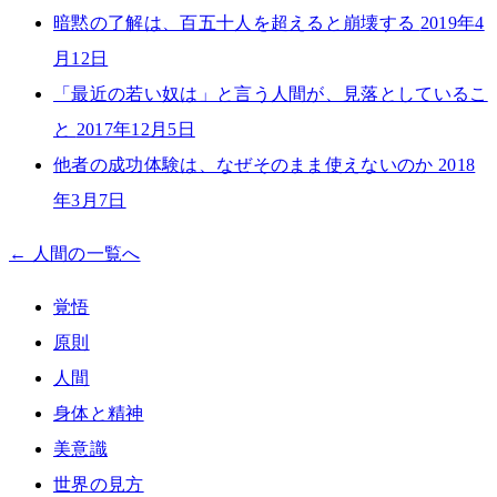
暗黙の了解は、百五十人を超えると崩壊する
2019年4
月12日
「最近の若い奴は」と言う人間が、見落としているこ
と
2017年12月5日
他者の成功体験は、なぜそのまま使えないのか
2018
年3月7日
← 人間の一覧へ
覚悟
原則
人間
身体と精神
美意識
世界の見方