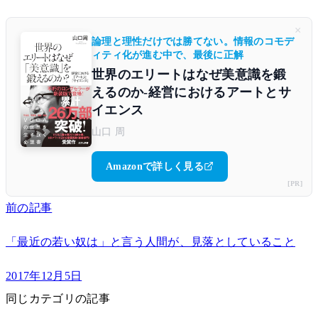
×
論理と理性だけでは勝てない。情報のコモデ
ィティ化が進む中で、最後に正解
世界のエリートはなぜ美意識を鍛
えるのか-経営におけるアートとサ
イエンス
山口 周
Amazonで詳しく見る
[PR]
前の記事
「最近の若い奴は」と言う人間が、見落としていること
2017年12月5日
同じカテゴリの記事