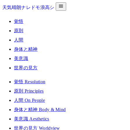
天気晴朗ナレドモ浪高シ
覚悟
原則
人間
身体と精神
美意識
世界の見方
覚悟
Resolution
原則
Principles
人間
On People
身体と精神
Body & Mind
美意識
Aesthetics
世界の見方
Worldview