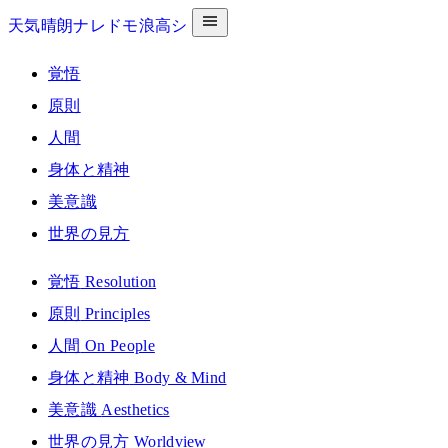
天気晴朗ナレドモ浪高シ
覚悟
原則
人間
身体と精神
美意識
世界の見方
覚悟
Resolution
原則
Principles
人間
On People
身体と精神
Body & Mind
美意識
Aesthetics
世界の見方
Worldview