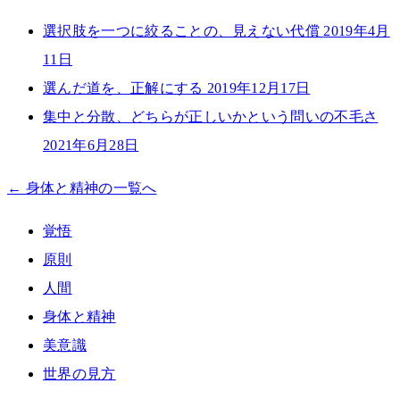
選択肢を一つに絞ることの、見えない代償
2019年4月
11日
選んだ道を、正解にする
2019年12月17日
集中と分散、どちらが正しいかという問いの不毛さ
2021年6月28日
← 身体と精神の一覧へ
覚悟
原則
人間
身体と精神
美意識
世界の見方