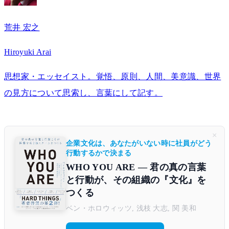
荒井 宏之
Hiroyuki Arai
思想家・エッセイスト。覚悟、原則、人間、美意識、世界
の見方について思索し、言葉にして記す。
×
企業文化は、あなたがいない時に社員がどう
行動するかで決まる
WHO YOU ARE ― 君の真の言葉
と行動が、その組織の『文化』を
つくる
ベン・ホロウィッツ, 浅枝 大志, 関 美和