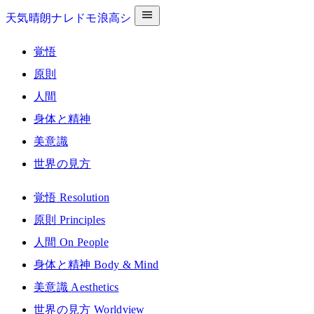
天気晴朗ナレドモ浪高シ
覚悟
原則
人間
身体と精神
美意識
世界の見方
覚悟
Resolution
原則
Principles
人間
On People
身体と精神
Body & Mind
美意識
Aesthetics
世界の見方
Worldview