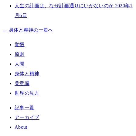
人生の計画は、なぜ計画通りにいかないのか
2020年1
月6日
← 身体と精神の一覧へ
覚悟
原則
人間
身体と精神
美意識
世界の見方
記事一覧
アーカイブ
About