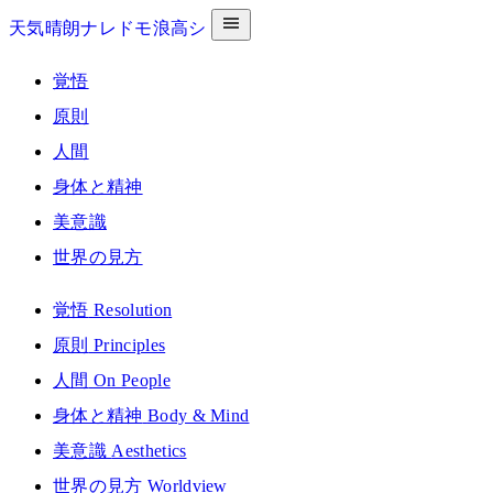
天気晴朗ナレドモ浪高シ
覚悟
原則
人間
身体と精神
美意識
世界の見方
覚悟
Resolution
原則
Principles
人間
On People
身体と精神
Body & Mind
美意識
Aesthetics
世界の見方
Worldview