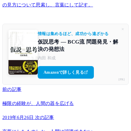
の見方について思索し、言葉にして記す。
×
情報は集めるほど、成功から遠ざかる
仮説思考 ― BCG流 問題発見・解
決の発想法
内田 和成
Amazonで詳しく見る
[PR]
前の記事
極限の経験が、人間の器を広げる
2019年6月26日
次の記事