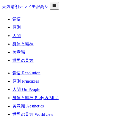
天気晴朗ナレドモ浪高シ
覚悟
原則
人間
身体と精神
美意識
世界の見方
覚悟
Resolution
原則
Principles
人間
On People
身体と精神
Body & Mind
美意識
Aesthetics
世界の見方
Worldview